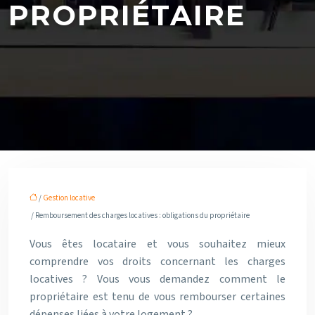
PROPRIÉTAIRE
/
Gestion locative
/ Remboursement des charges locatives : obligations du propriétaire
Vous êtes locataire et vous souhaitez mieux
comprendre vos droits concernant les charges
locatives ? Vous vous demandez comment le
propriétaire est tenu de vous rembourser certaines
dépenses liées à votre logement ?